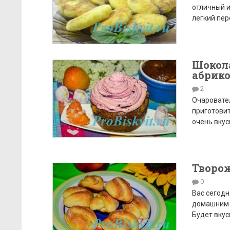
отличный и
легкий пер
Шокол
абрик
2
Очаровате
приготовит
очень вкус
Творо
0
Вас сегодн
домашним т
Будет вкус