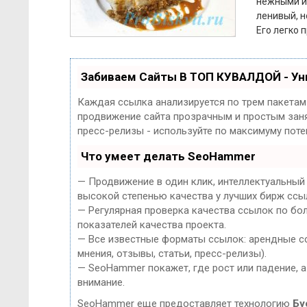
нежными и
ленивый, н
Его легко 
Забиваем Сайты В ТОП КУВАЛДОЙ - У
Каждая ссылка анализируется по трем пакетам
продвижение сайта прозрачным и простым занят
пресс-релизы - используйте по максимуму пот
Что умеет делать SeoHammer
— Продвижение в один клик, интеллектуальный
высокой степенью качества у лучших бирж ссы
— Регулярная проверка качества ссылок по бо
показателей качества проекта.
— Все известные форматы ссылок: арендные сс
мнения, отзывы, статьи, пресс-релизы).
— SeoHammer покажет, где рост или падение, а
внимание.
SeoHammer еще предоставляет технологию
Бу