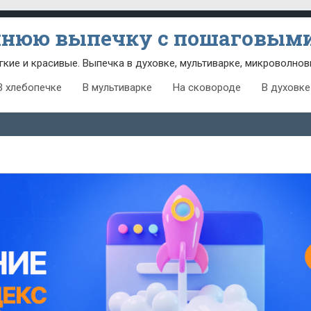
шнюю выпечку с пошаговыми
гкие и красивые. Выпечка в духовке, мультиварке, микроволнов
В хлебопечке
В мультиварке
На сковороде
В духовке