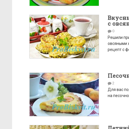
Вкусны
с овся
0
Решили при
овсяными х
рецепт с ф
Песоч
2
Для вас по
на песочно
Летни