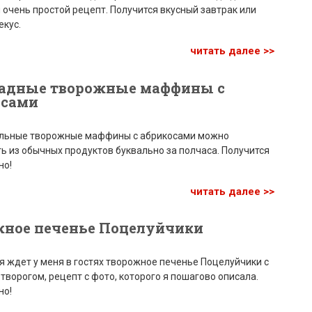
 очень простой рецепт. Получится вкусный завтрак или
екус.
читать далее >>
адные творожные маффины с
осами
льные творожные маффины с абрикосами можно
ь из обычных продуктов буквально за полчаса. Получится
но!
читать далее >>
жное печенье Поцелуйчики
я ждет у меня в гостях творожное печенье Поцелуйчики с
ворогом, рецепт с фото, которого я пошагово описала.
но!