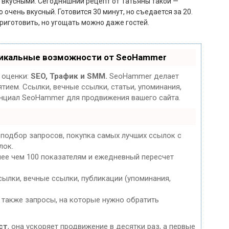
 вкусными. Сегодняшний рецепт от Татьяны такой —
о очень вкусный. Готовится 30 минут, но съедается за 20.
приготовить, но угощать можно даже гостей.
никальные возможности от SeoHammer
 оценки:
SEO, Трафик и SMM.
SeoHammer делает
ием. Ссылки, вечные ссылки, статьи, упоминания,
енциал SeoHammer для продвижения вашего сайта.
 подбор запросов, покупка самых лучших ссылок с
лок.
лее чем 100 показателям и ежедневный пересчет
ылки, вечные ссылки, публикации (упоминания,
 также запросы, на которые нужно обратить
ст
, она ускоряет продвижение в десятки раз, а первые