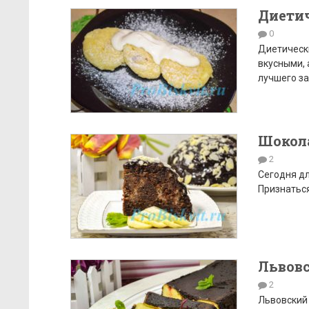
Диети
0
Диетическ
вкусными, 
лучшего з
Шокол
2
Сегодня дл
Признаться
Львов
2
Львовский 