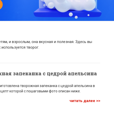
етям, и взрослым, она вкусная и полезная. Здесь вы
 используется творог.
ная запеканка с цедрой апельсина
иготовлена творожная запеканка с цедрой апельсина в
ецепт которой с пошаговыми фото описан ниже.
читать далее >>