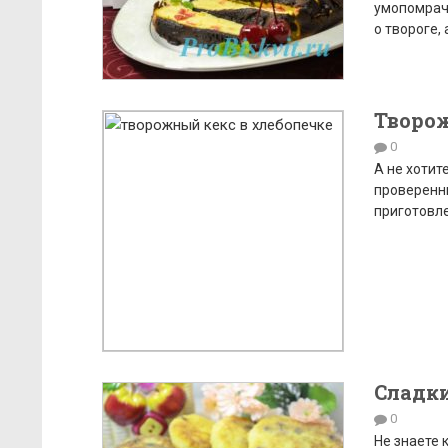
умопомрачи
о твороге, 
Творож
0
А не хотит
проверенны
приготовл
Сладки
0
Не знаете 