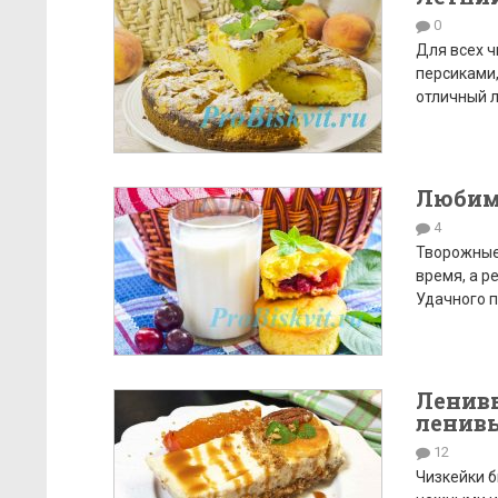
0
Для всех ч
персиками,
отличный л
Любим
4
Творожные 
время, а р
Удачного п
Ленивы
ленив
12
Чизкейки б