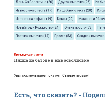
День Св.Валентина
(20)
Другая выпечка
(26)
Из би
Из песочного теста
(17)
Из сдобного теста
(28)
Из с
Из теста на кефире
(19)
Кексы
(20)
Маковея и Ябло
Новый год и Рождество
(24)
Очень просто
(73)
Печ
Постная выпечка
(14)
Просто
(53)
Сладкая выпечка
Предыдущая запись
Пицца на батоне в микроволновке
Увы, комментариев пока нет. Станьте первым!
Есть, что сказать? - Под