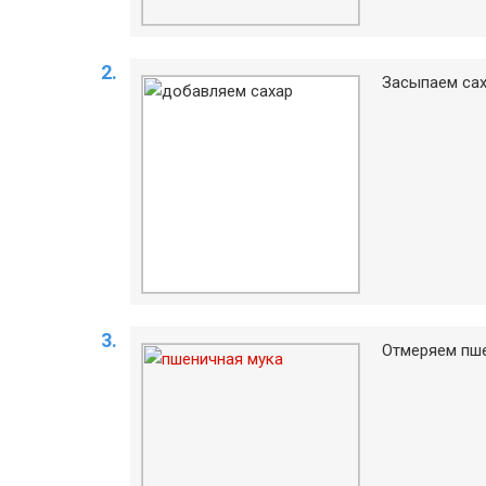
Засыпаем сах
Отмеряем пше