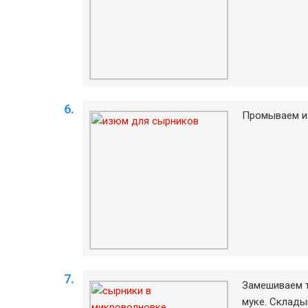
Промываем из
Замешиваем т
муке. Склады