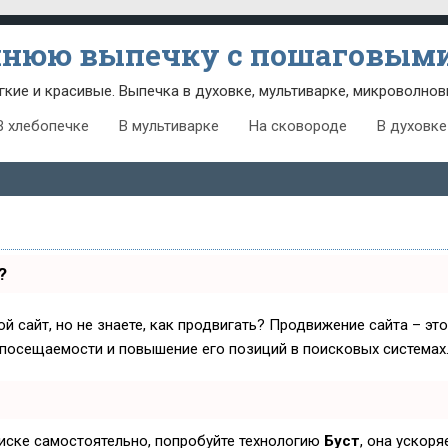
шнюю выпечку с пошаговыми
гкие и красивые. Выпечка в духовке, мультиварке, микроволнов
В хлебопечке
В мультиварке
На сковороде
В духовке
?
й сайт, но не знаете, как продвигать? Продвижение сайта – эт
 посещаемости и повышение его позиций в поисковых системах
оиске самостоятельно, попробуйте технологию
Буст
, она ускор