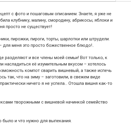
цепт с фото и пошаговым описанием. Знаете, я уже не
юбила клубнику, малину, смородину, абрикосы, яблоки и
еня просто не существует!
ники, пирожки, пироги, торты, шарлотки или штрудели.
– для меня это просто божественное блюдо!..
е разделяют и все члены моей семьи! Вот только, к
ели насладиться её изумительным вкусом – хотелось
озможность компот сварить вишневый, а также испечь
ось так, что на зиму – заготовили, в свежем виде
 практически ничего я не успела… Отошла вишня как-то
 Кексами творожными с вишневой начинкой семейство
то было и что нужно для выпекания.