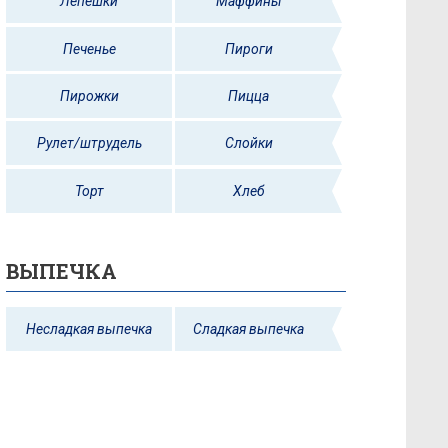
Лепешки
Маффины
Печенье
Пироги
Пирожки
Пицца
Рулет/штрудель
Слойки
Торт
Хлеб
ВЫПЕЧКА
Несладкая выпечка
Сладкая выпечка