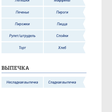
Лепешки
Маффины
Печенье
Пироги
Пирожки
Пицца
Рулет/штрудель
Слойки
Торт
Хлеб
ВЫПЕЧКА
Несладкая выпечка
Сладкая выпечка