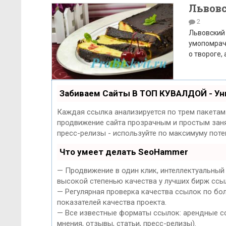
Львов
2
Львовский 
умопомрачи
о твороге, 
Забиваем Сайты В ТОП КУВАЛДОЙ - У
Каждая ссылка анализируется по трем пакетам
продвижение сайта прозрачным и простым занят
пресс-релизы - используйте по максимуму пот
Что умеет делать SeoHammer
— Продвижение в один клик, интеллектуальный
высокой степенью качества у лучших бирж ссы
— Регулярная проверка качества ссылок по бо
показателей качества проекта.
— Все известные форматы ссылок: арендные сс
мнения, отзывы, статьи, пресс-релизы).