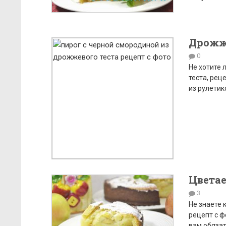
Дрожж
0
Не хотите 
теста, рец
из рулетик
Цветае
3
Не знаете 
рецепт с ф
вам обязат