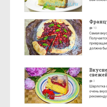
Францу
10
Самая вкус
Получается
превращает
должна быт
Вкусн
свеже
3
Шарлотка с
очень вкус
рекоменду