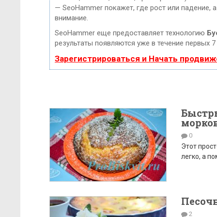
— SeoHammer покажет, где рост или падение, а
внимание.
SeoHammer еще предоставляет технологию
Бу
результаты появляются уже в течение первых 7
Зарегистрироваться и Начать продвиж
Быстры
морко
0
Этот прост
легко, а п
Песоч
2