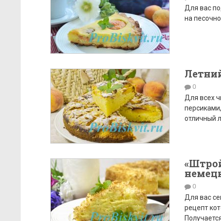
Для вас по
на песочно
Летни
0
Для всех ч
персиками,
отличный л
«Штро
немец
0
Для вас се
рецепт кот
Получается