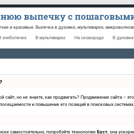
шнюю выпечку с пошаговыми
гкие и красивые. Выпечка в духовке, мультиварке, микроволнов
В хлебопечке
В мультиварке
На сковороде
В духовке
?
й сайт, но не знаете, как продвигать? Продвижение сайта – эт
 посещаемости и повышение его позиций в поисковых системах
оиске самостоятельно, попробуйте технологию
Буст
, она ускор