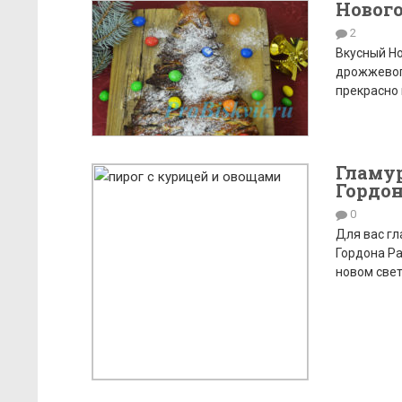
Нового
2
Вкусный Но
дрожжевого
прекрасно 
Гламур
Гордо
0
Для вас гл
Гордона Ра
новом свет