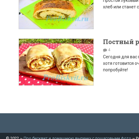
Простой луковый 
хлеб или станет 
Постный р
4
Сегодня для вас 
хотя готовится о
попробуйте!
©
2022
~
Про бисквит и домашнюю выпечку с пошаговыми фото
~ Р