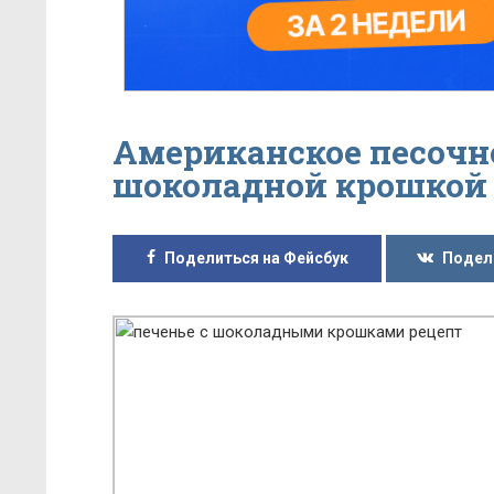
Американское песочно
шоколадной крошкой
Поделиться на Фейсбук
Подел