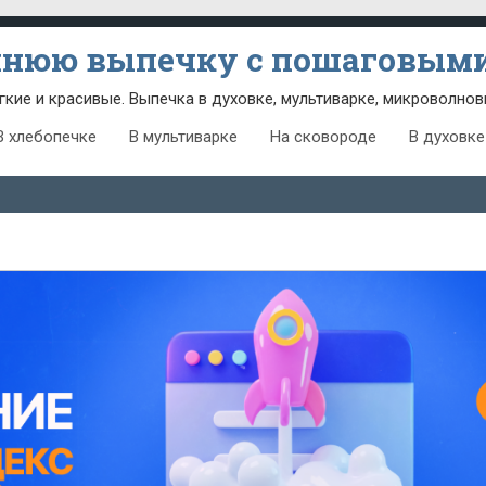
шнюю выпечку с пошаговыми
гкие и красивые. Выпечка в духовке, мультиварке, микроволнов
В хлебопечке
В мультиварке
На сковороде
В духовке