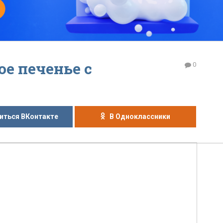
е печенье с
0
иться ВКонтакте
В Одноклассники