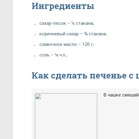
Ингредиенты
сахар-песок – ½ стакана;
коричневый сахар – ¾ стакана;
сливочное масло – 120 г;
соль – ¼ ч.л.;
Как сделать печенье с
В чашке смешайт