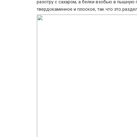
разотру с сахаром, а белки взобью в пышную п
твердокаменное и плоское, так что это разде