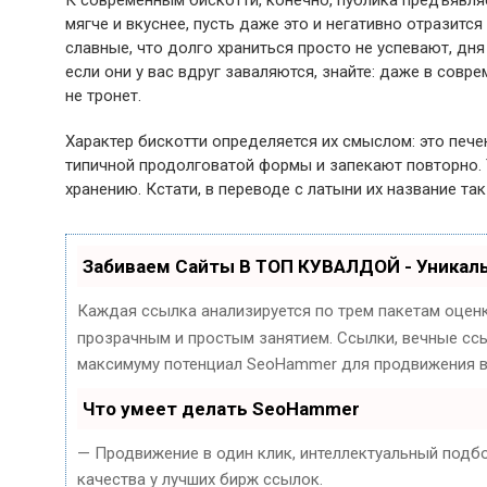
К современным бискотти, конечно, публика предъявляе
мягче и вкуснее, пусть даже это и негативно отразитс
славные, что долго храниться просто не успевают, дня
если они у вас вдруг заваляются, знайте: даже в совр
не тронет.
Характер бискотти определяется их смыслом: это пече
типичной продолговатой формы и запекают повторно. 
хранению. Кстати, в переводе с латыни их название та
Забиваем Сайты В ТОП КУВАЛДОЙ - Уника
Каждая ссылка анализируется по трем пакетам оцен
прозрачным и простым занятием. Ссылки, вечные ссыл
максимуму потенциал SeoHammer для продвижения в
Что умеет делать SeoHammer
— Продвижение в один клик, интеллектуальный подб
качества у лучших бирж ссылок.